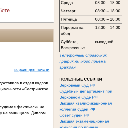
а
Среда
08:30 – 18:00
боте
Четверг
08:30 – 18:00
Пятница
08:30 – 18:00
Перерыв на
12:30 – 14:00
обед
Суббота,
выходной
Воскресенье
Телефонный справочник
График личного приема
граждан
версия для печати
ПОЛЕЗНЫЕ ССЫЛКИ
доставила в отдел кадров
Верховный Суд РФ
циальности «Сестринское
Судебный департамент при
Верховном Суде РФ
Высшая квалификационная
дсудимая фактически не
коллегия судей РФ
ту не защищала. Диплом
Совет судей РФ
Высшая экзаменационная
комиссия по приему