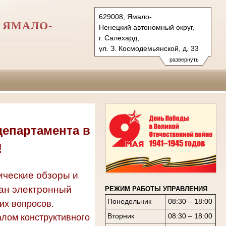
629008, Ямало-
 ЯМАЛО-
Ненецкий автономный округ,
г. Салехард,
ул. З. Космодемьянской, д. 33
Тел.: (34922) 3-49-00
развернуть
usd.ynao@sudrf.ru
департамента в
!
ические обзоры и
ван электронный
РЕЖИМ РАБОТЫ УПРАВЛЕНИЯ
Понедельник
08:30 – 18:00
их вопросов.
Вторник
08:30 – 18:00
алом конструктивного